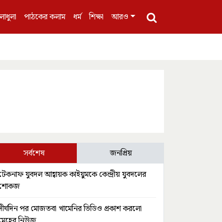
লাধুলা
পাঠকের কলাম
ধর্ম
শিক্ষা
আরও
সর্বশেষ
জনপ্রিয়
টেকনাফ যুবদল আহ্বায়ক কাইয়ুমকে কেন্দ্রীয় যুবদলের
শোকজ
দীর্ঘদিন পর মোজতবা খামেনির ভিডিও প্রকাশ করলো
মেহের নিউজ