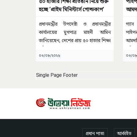
৫০ হাজার শিক্ষা প্রতিষ্ঠান নিয়ে শুরু
পাইপ
হচ্ছে ‘প্রাইম মিনিস্টার্স গোল্ডকাপ’
আমদান
প্রধানমন্ত্রীর উপদেষ্টা ও প্রধানমন্ত্রীর
গ্যা
কার্যালয়ের মুখপাত্র মাহদী আমিন
পাইপ
জানিয়েছেন, দেশের প্রায় ৫০ হাজার শিক্ষা
আমদান
প্রতিষ্ঠানকে
...
প্রতি
০৩/০৮/২০২৬
০৩/০৮
Single Page Footer
প্রধান পাতা
আর্কাইভ