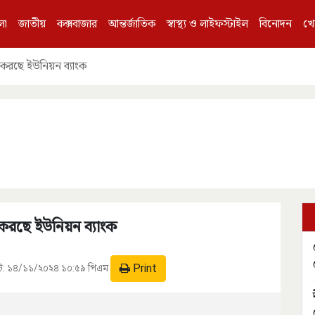
লা
জাতীয়
কক্সবাজার
আন্তর্জাতিক
স্বাস্থ্য ও লাইফস্টাইল
বিনোদন
খে
া করছে ইউনিয়ন ব্যাংক
 করছে ইউনিয়ন ব্যাংক
Print
ট:
১৪/১১/২০২৪ ১০:৫৯ পিএম