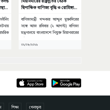
 তদন্ত
মিয়ানমারের রাষ্ট্রদূতের বৈঠক
স্থার
দ্বিপাক্ষিক বাণিজ্য বৃদ্ধি ও রোহিঙ্গা
প্রত্যাবাসন নিয়ে আলোচনা
সেইলিং
বাণিজ্যমন্ত্রী খন্দকার আব্দুল মুক্তাদিরের
 ঘটনায়
সঙ্গে আজ রবিবার (২ আগস্ট) বাণিজ্য
ামরিক
মন্ত্রণালয়ে বাংলাদেশে নিযুক্ত মিয়ানমারের
রাষ্ট্রদূত
...
০২/০৮/২০২৬
ন
শিক্ষা
খেলাধুলা