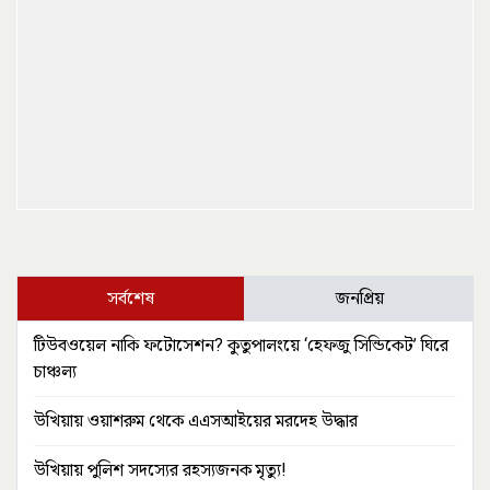
সর্বশেষ
জনপ্রিয়
টিউবওয়েল নাকি ফটোসেশন? কুতুপালংয়ে ‘হেফজু সিন্ডিকেট’ ঘিরে
চাঞ্চল্য
উখিয়ায় ওয়াশরুম থেকে এএসআইয়ের মরদেহ উদ্ধার
উখিয়ায় পুলিশ সদস্যের রহস্যজনক মৃত্যু!