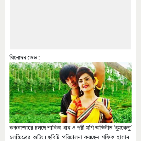
বিনোদন ডেস্ক::
কক্সবাজারে চলছে শাকিব খান ও পরী মণি অভিনীত ‘ধুমকেতু’
চলচ্চিত্রের শুটিং। ছবিটি পরিচালনা করছেন শফিক হাসান।