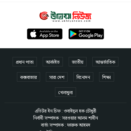
প্রধান পাতা
আর্কাইভ
জাতীয়
আন্তর্জাতিক
কক্সবাজার
সারা দেশ
বিনোদন
শিক্ষা
খেলাধুলা
এডিটর ইন চিফ : ওবাইদুল হক চৌধুরী
নির্বাহী সম্পাদক : সরওয়ার আলম শাহীন
বার্তা সম্পাদক : ফারুক আহমদ