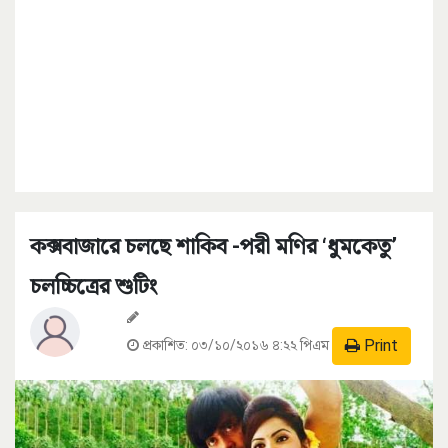
কক্সবাজারে চলছে শাকিব -পরী মণির ‘ধুমকেতু’
চলচ্চিত্রের শুটিং
Print
প্রকাশিত:
০৩/১০/২০১৬ ৪:২২ পিএম