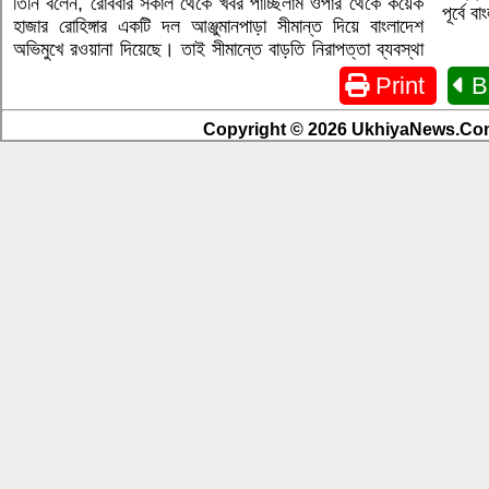
তিনি বলেন, রোববার সকাল থেকে খবর পাচ্ছিলাম ওপার থেকে কয়েক
পূর্বে 
হাজার রোহিঙ্গার একটি দল আঞ্জুমানপাড়া সীমান্ত দিয়ে বাংলাদেশ
অভিমুখে রওয়ানা দিয়েছে। তাই সীমান্তে বাড়তি নিরাপত্তা ব্যবস্থা
Print
B
Copyright © 2026 UkhiyaNews.Com.