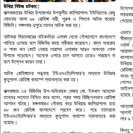
উখিয়া নিউজ ডটকম::
উল্লেখ
কক্সবাজারের উখিয়া উপজেলার উপকূলীয় জালিয়াপালং ইউনিয়নের রেজু
শুক্রব
মোহনায় আসা ৬৮ রোহিঙ্গা নারী, পুরুষ ও শিশুকে আটক করেছে
পেয়েছ
বিজিবি। মঙ্গলবার দুপুরে তাদের আটক করা হয়।
এভাবে 
আটকরা মিয়ানমারের নাইকংদিয়া এলাকা থেকে নৌকাযোগে বাংলাদেশে
সীমান্
পালিয়ে এসেছে বলে বিজিবির কাছে স্বীকার করেছেন। খাদ্য অবরোধ
ওয়ার্ড
ও পাকা ধান কেটে নেয়ায় তারাসহ এলাকার আরও অসংখ্য লোক
আরাকান
বিপাকে পড়েছেন। অনেকে এপারে চলে আসতে চেয়েও পারছেন না
বাংলাদ
বলে উল্লেখ করেন তারা।
উখিয়া
রোহিঙ্গ
আটক রোহিঙ্গাদের সন্ধ্যায় ইউএনএইচসিআর’র মাধ্যমে উখিয়ার
অন্য সু
কুতুপালং রোহিঙ্গা ক্যাম্পে স্থানান্তর করা হয়।
পেলেও
আইনপ্র
কক্সবাজার ৩৪ বিজিবির উপ-অধিনায়ক মেজর মো. ইকবাল আহমেদ
হয়েছে
তথ্যের সত্যতা নিশ্চিত করে বলেন, প্রায় সময় বিচ্ছিন্নভাবে রোহিঙ্গা
আগমন ঘটছে। মঙ্গলাবারও নৌকায় করে উখিয়ার জালিয়াপালং হয়ে
আন্তর
৬৮ জন রোহিঙ্গা বাংলাদেশে প্রবেশ করে। পরে তাদেরকে
আগস্ট 
ইউএনএইচসিআর’র মাধ্যমে কুতুপালং ক্যাম্পে স্থানান্তর করা
লাখ ৯ 
হয়েছে।
কিন্তু 