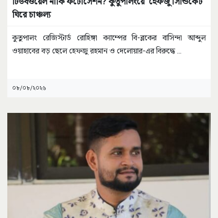
টিউবওয়েল নাকি ফটোসেশন? কুতুপালংয়ে ‘হেফজু সিন্ডিকেট’
ঘিরে চাঞ্চল্য
কুতুপালং রেজিস্টার্ড রোহিঙ্গা ক্যাম্পের বি-ব্লকের বাসিন্দা আব্দুল
ওয়াহাবের বড় ছেলে হেফজু রহমান ও দেলোয়ার-এর বিরুদ্ধে
...
০৮/০৮/২০২৬