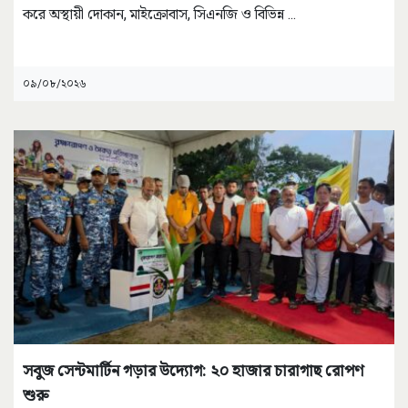
করে অস্থায়ী দোকান, মাইক্রোবাস, সিএনজি ও বিভিন্ন
...
০৯/০৮/২০২৬
সবুজ সেন্টমার্টিন গড়ার উদ্যোগ: ২০ হাজার চারাগাছ রোপণ
শুরু