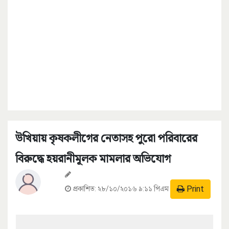
উখিয়ায় কৃষকলীগের নেতাসহ পুরো পরিবারের
বিরুদ্ধে হয়রানীমূলক মামলার অভিযোগ
Print
প্রকাশিত:
২৮/১০/২০১৬ ৯:১১ পিএম