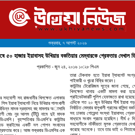
শুক্রবার, ৭ আগস্ট ২০২৬
ে ৫০ হাজার ইয়াবাসহ উখিয়ার বকতিয়ার মেম্বারকে গ্রেফতার দেখাল 
প্রকাশিত - জুন ২৪, ২০১৬ ১০:২৮ পিএম
তারা টেকনাফ হতে ইয়াবা ট্যাবলেট সংগ্
পাইকারী ও খুচরা বিক্রি করেন।
কাউন্টার টেরোরিজম সূত্রে জানা গেছে, গ
খিলক্ষেত থানায় একটি মামলা করা হয়
প্রাইভেটকারটি পুলিশ হেফাজতে রাখা হয়েছ
র সহযোগী সহ রাজধানীর খিলক্ষেত এলাকায়
এদিকে গত ২০ জুন উখিয়ার শীর্ষ ইয়াবা গ
পিস ইয়াবা ট্যাবলেট নিয়ে উখিয়ার পালংখালী
নির্বাচিত মেম্বার বালুখালী গ্রামের বাসিন্
 বিভিন্ন মাদক দ্রব্যসহ বহু মামলার অাসামি
সহ ঢাকায় গোয়েন্দা সংস্থা ইয়াবাসহ গ্রেফত
ী মোঃ নুর আলম (টিটু) নামে দুই মাদক
মাধ্যমে সংবাদ প্রচার হয়েছিল। দীর্ঘ ৫
ডিএমপি। বৃহস্পতিবার ডিএমপি’র কাউন্টার
সহযোগীকে নটকীয়তা মূলক গ্রেফতার দে
ইজড ক্রাইমের একটি দল গোপন সংবাদের
করেছে অনেকে। তবে তার ভাই ও পিতাকে
 গ্রেফতার করে। আজ শুক্রবার ডিএমপির এক
গেছে।